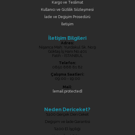
Kargo ve Teslimat
Kullanıcı ve Gizlilik Sözleşmesi
İade ve Değişim Prosedürü
İletişim
İletişim Bilgileri
Adres:
Nişanca Mah. Yurdakul Sk. No:9
Göktaş İş Hanı No.401
Fatih - İSTANBUL
Telefon:
0850 888 81 82
Çalışma Saatleri:
09:00 - 19:00
Mail:
[email protected]
Neden Dericeket?
%100 Gerçek Deri Ceket
Değişim ve İade Garantisi
%100 El İşçiliği