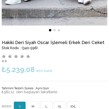
Hakiki Deri Siyah Oscar İşlemeli Erkek Deri Ceket
(340-596)
0.0
₺5.239,08
(KDV Dahil)
Tahmini Teslim Süresi
:
Aynı Gün
₺582,12
`den başlayan taksitlerle
:
BEDEN
S
M
L
XL
XXL