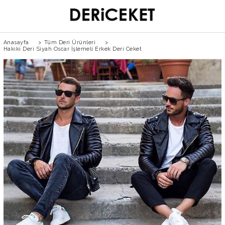
Anasayfa
>
Tüm Deri Ürünleri
>
Hakiki Deri Siyah Oscar İşlemeli Erkek Deri Ceket