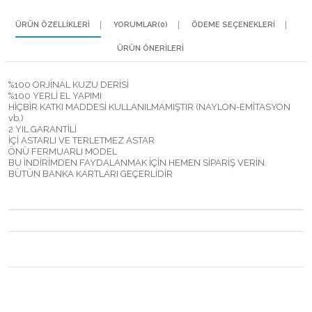
ÜRÜN ÖZELLIKLERI
YORUMLAR
(0)
ÖDEME SEÇENEKLERI
ÜRÜN ÖNERILERI
%100 ORJİNAL KUZU DERİSİ
%100 YERLİ EL YAPIMI
HİÇBİR KATKI MADDESİ KULLANILMAMIŞTIR (NAYLON-EMİTASYON
vb.)
2 YIL GARANTİLİ
İÇİ ASTARLI VE TERLETMEZ ASTAR
ÖNÜ FERMUARLI MODEL
BU İNDİRİMDEN FAYDALANMAK İÇİN HEMEN SİPARİŞ VERİN.
BÜTÜN BANKA KARTLARI GEÇERLİDİR