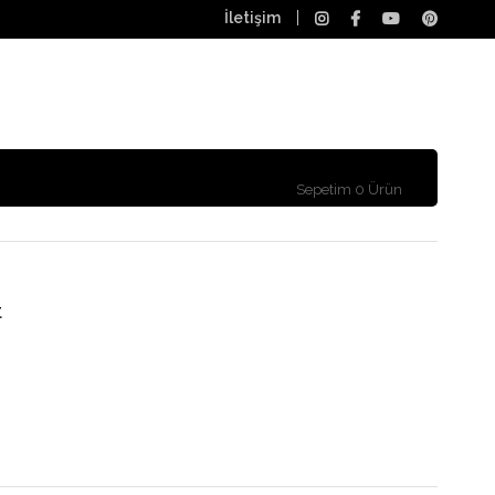
İletişim
Sepetim
0
Ürün
t