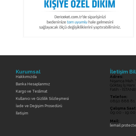
Kurumsal
İletişim Bil
Adres:
Hakkımızda
Nişanca Mah. 
Banka Hesaplarımız
Göktaş İş Hanı
Fatih - İSTAN
Kargo ve Teslimat
Telefon:
Kullanıcı ve Gizlilik Sözleşmesi
0850 888 81
İade ve Değişim Prosedürü
Çalışma Saatl
09:00 - 19:00
İletişim
Mail:
[email protect