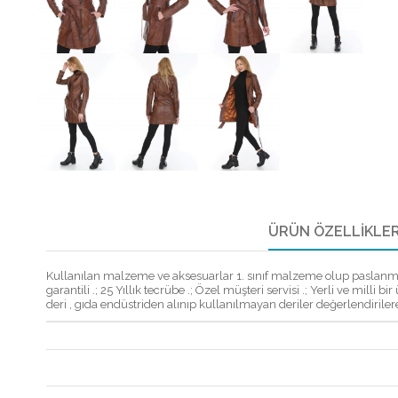
ÜRÜN ÖZELLIKLER
Kullanılan malzeme ve aksesuarlar 1. sınıf malzeme olup paslanmaz me
garantili .; 25 Yıllık tecrübe .; Özel müşteri servisi .; Yerli ve mi
deri , gıda endüstriden alınıp kullanılmayan deriler değerlendirilerek