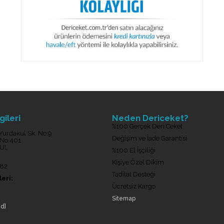
gileri
Neden Dericeket?
%100 Gerçek Deri Ceket
Yurdakul Sk. No:9
Değişim ve İade Garantisi
 No.401
BUL
%100 El İşçiliği
Kişiye Özel Dikim
 82
Tadilat Desteği
eri:
Ücretsiz Kargo
Sitemap
ed]