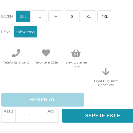
:
BEDEN
2XL
L
M
S
XL
3XL
:
RENK
Kahverengi
Telefonla Sipariş
Favorilere Ekle
İstek Listeme
Ekle
Fiyat Düşünce
Haber Ver
Azalt
Artır