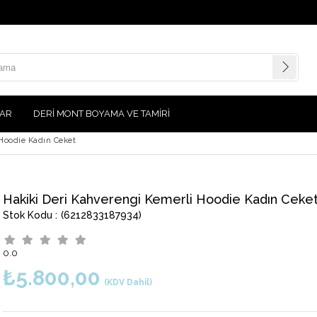
AR
DERİ MONT BOYAMA VE TAMİRİ
 Hoodie Kadın Ceket
Hakiki Deri Kahverengi Kemerli Hoodie Kadın Ceke
(6212833187934)
0.0
₺5.800,00
(KDV Dahil)