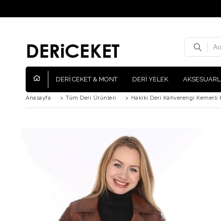
DERİ CEKET & MONT
DERİ YELEK
AKSESUARL
Anasayfa
>
Tüm Deri Ürünleri
>
Hakiki Deri Kahverengi Kemerli