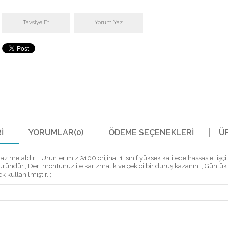
Tavsiye Et
Yorum Yaz
I
YORUMLAR
(0)
ÖDEME SEÇENEKLERI
Ü
taldir .; Ürünlerimiz %100 orijinal 1. sınıf yüksek kalitede hassas el işçiliğ
lli bir üründür.; Deri montunuz ile karizmatik ve çekici bir duruş kazanın .; G
 kullanılmıştır. ;