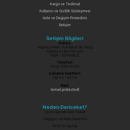
Kargo ve Teslimat
Kullanıcı ve Gizlilik Sözleşmesi
İade ve Değişim Prosedürü
İletişim
İletişim Bilgileri
Adres:
Nişanca Mah. Yurdakul Sk. No:9
Göktaş İş Hanı No.401
Fatih - İSTANBUL
Telefon:
0850 888 81 82
Çalışma Saatleri:
09:00 - 19:00
Mail:
[email protected]
Neden Dericeket?
%100 Gerçek Deri Ceket
Değişim ve İade Garantisi
%100 El İşçiliği