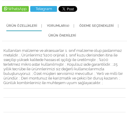
WhatsApp
Telegram
ÜRÜN ÖZELLIKLERI
YORUMLAR
(0)
ÖDEME SEÇENEKLERI
ÜRÜN ÖNERILERI
Kullanılan malzeme ve aksesuarlar 1. sınıf malzeme olup paslanmaz
metaldir. ; Ürünlerimiz %100 orijinal 1. sınıf kuzu derisinden itina ile
sseçilip yüksek kalitede hassas el işçiliği ile üretilmiştir. ; %100
terletmez mikro astar kullanılmıştır. ; Koşulsuz iade garantilidir. ; 25
yıllık tecrübe ile ürünnlerimizi siz değerli kullanıcılarımızla
buluşturuyoruz. ; Özel müşteri servisimiz mevcuttur. ; Yerli ve milli bir
üründür. ; Deri montunuz ile karizmatik ve çekici bir duruş kazanın. ;
Günlük kombinleriniz ile muhteşem uyum sağlayacaktır. ;