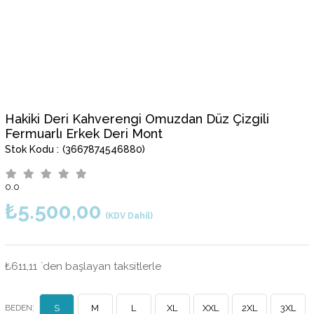
Hakiki Deri Kahverengi Omuzdan Düz Çizgili
Fermuarlı Erkek Deri Mont
(3667874546880)
0.0
₺5.500,00
(KDV Dahil)
₺611,11
`den başlayan taksitlerle
:
BEDEN
S
M
L
XL
XXL
2XL
3XL