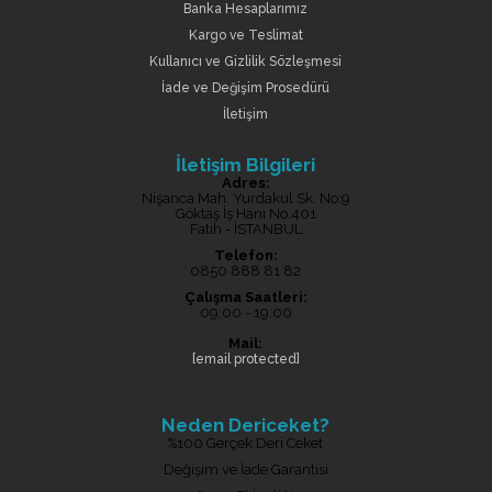
Banka Hesaplarımız
Kargo ve Teslimat
Kullanıcı ve Gizlilik Sözleşmesi
İade ve Değişim Prosedürü
İletişim
İletişim Bilgileri
Adres:
Nişanca Mah. Yurdakul Sk. No:9
Göktaş İş Hanı No.401
Fatih - İSTANBUL
Telefon:
0850 888 81 82
Çalışma Saatleri:
09:00 - 19:00
Mail:
[email protected]
Neden Dericeket?
%100 Gerçek Deri Ceket
Değişim ve İade Garantisi