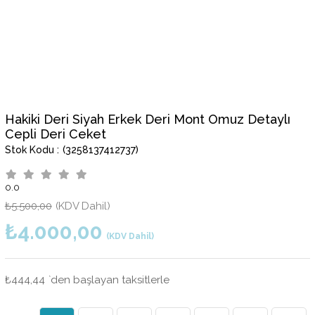
Hakiki Deri Siyah Erkek Deri Mont Omuz Detaylı
Cepli Deri Ceket
(3258137412737)
0.0
₺5.500,00
(KDV Dahil)
₺4.000,00
(KDV Dahil)
₺444,44
`den başlayan taksitlerle