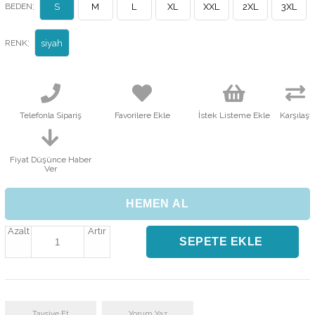
:
BEDEN
S
M
L
XL
XXL
2XL
3XL
:
RENK
siyah
Telefonla Sipariş
Favorilere Ekle
İstek Listeme Ekle
Karşılaştı
Fiyat Düşünce Haber
Ver
Azalt
Artır
Tavsiye Et
Yorum Yaz