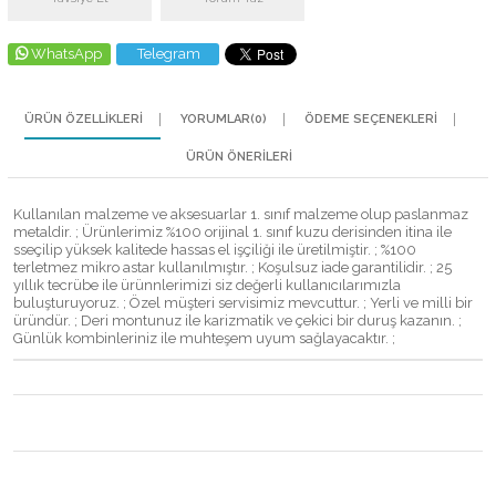
WhatsApp
Telegram
ÜRÜN ÖZELLIKLERI
YORUMLAR
(0)
ÖDEME SEÇENEKLERI
ÜRÜN ÖNERILERI
Kullanılan malzeme ve aksesuarlar 1. sınıf malzeme olup paslanmaz
metaldir. ; Ürünlerimiz %100 orijinal 1. sınıf kuzu derisinden itina ile
sseçilip yüksek kalitede hassas el işçiliği ile üretilmiştir. ; %100
terletmez mikro astar kullanılmıştır. ; Koşulsuz iade garantilidir. ; 25
yıllık tecrübe ile ürünnlerimizi siz değerli kullanıcılarımızla
buluşturuyoruz. ; Özel müşteri servisimiz mevcuttur. ; Yerli ve milli bir
üründür. ; Deri montunuz ile karizmatik ve çekici bir duruş kazanın. ;
Günlük kombinleriniz ile muhteşem uyum sağlayacaktır. ;