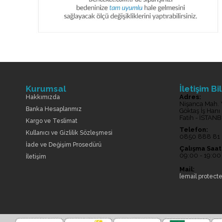
Kurumsal
İletişim Bil
Adres:
Hakkımızda
Nişanca Mah. 
Banka Hesaplarımız
Göktaş İş Hanı
Fatih - İSTAN
Kargo ve Teslimat
Telefon:
Kullanıcı ve Gizlilik Sözleşmesi
0850 888 81
İade ve Değişim Prosedürü
Çalışma Saatl
09:00 - 19:00
İletişim
Mail:
[email protect