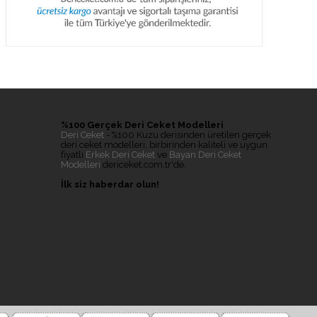
%100 Gerçek Deri Ceket Modelleri
Deri Ceket
- %100 Kuzu derisinden üretilen gerçek
deri ceket modelleri, birbirinden kaliteli ve uygun
fiyatlı
Erkek Deri Ceket
ve
Bayan Deri Ceket
Modelleri
dericeket.com.tr'de.
İlk siz haberdar olun!