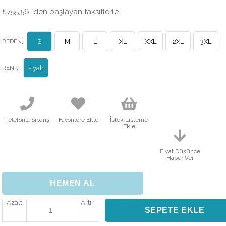
₺755,56
`den başlayan taksitlerle
:
BEDEN
S
M
L
XL
XXL
2XL
3XL
:
RENK
siyah
Telefonla Sipariş
Favorilere Ekle
İstek Listeme
Ekle
Fiyat Düşünce
Haber Ver
Azalt
Artır