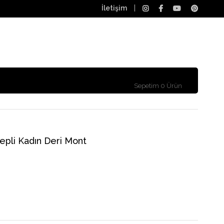
İletişim
Sepetim
0
Ürün
epli Kadın Deri Mont