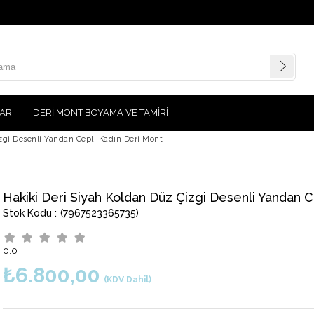
AR
DERİ MONT BOYAMA VE TAMİRİ
zgi Desenli Yandan Cepli Kadın Deri Mont
Hakiki Deri Siyah Koldan Düz Çizgi Desenli Yandan C
(7967523365735)
0.0
₺6.800,00
(KDV Dahil)