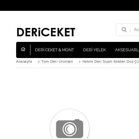
DERİ CEKET & MONT
DERİ YELEK
AKSESUARL
Anasayfa
>
Tüm Deri Ürünleri
>
Hakiki Deri Siyah Koldan Düz Çi