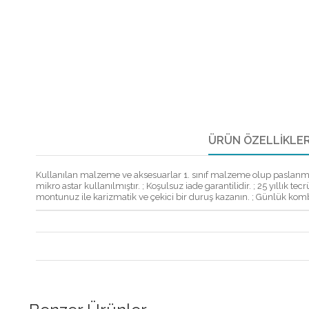
ÜRÜN ÖZELLIKLER
Kullanılan malzeme ve aksesuarlar 1. sınıf malzeme olup paslanmaz met
mikro astar kullanılmıştır. ; Koşulsuz iade garantilidir. ; 25 yıllık t
montunuz ile karizmatik ve çekici bir duruş kazanın. ; Günlük kom