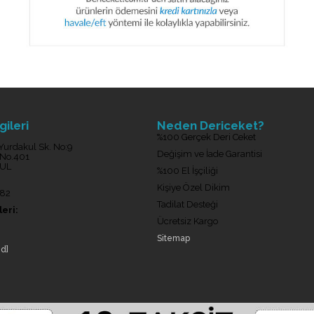
gileri
Neden Dericeket?
%100 Gerçek Deri Ceket
Yurdakul Sk. No:9
Değişim ve İade Garantisi
 No.401
BUL
%100 El İşçiliği
Kişiye Özel Dikim
 82
Tadilat Desteği
eri:
Ücretsiz Kargo
Sitemap
ed]