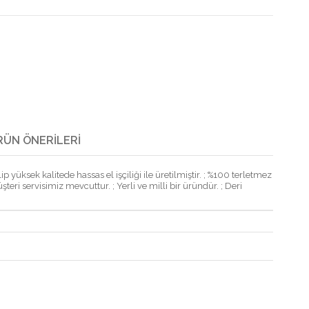
RÜN ÖNERILERI
 yüksek kalitede hassas el işçiliği ile üretilmiştir. ; %100 terletmez
şteri servisimiz mevcuttur. ; Yerli ve milli bir üründür. ; Deri