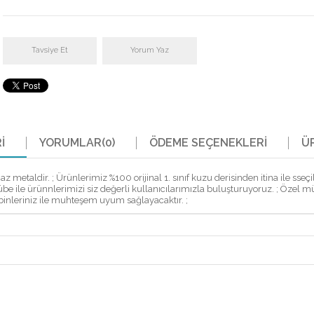
Tavsiye Et
Yorum Yaz
I
YORUMLAR
(0)
ÖDEME SEÇENEKLERI
Ü
aldir. ; Ürünlerimiz %100 orijinal 1. sınıf kuzu derisinden itina ile sseçilip
ecrübe ile ürünnlerimizi siz değerli kullanıcılarımızla buluşturuyoruz. ; Özel mü
binleriniz ile muhteşem uyum sağlayacaktır. ;