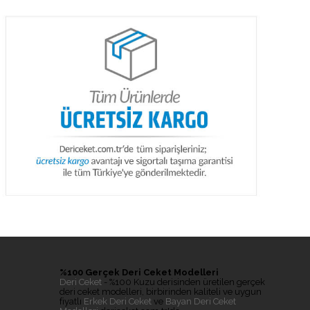
%100 Gerçek Deri Ceket Modelleri
Deri Ceket
- %100 Kuzu derisinden üretilen gerçek
deri ceket modelleri, birbirinden kaliteli ve uygun
fiyatlı
Erkek Deri Ceket
ve
Bayan Deri Ceket