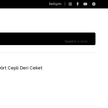
İletişim
Sepetim
0
Ürün
Dört Cepli Deri Ceket