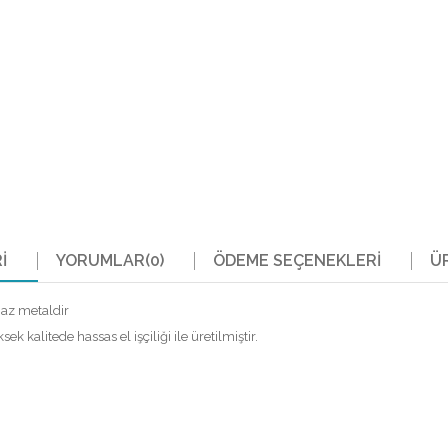
I
YORUMLAR
(0)
ÖDEME SEÇENEKLERI
Ü
az metaldir
ek kalitede hassas el işçiliği ile üretilmiştir.