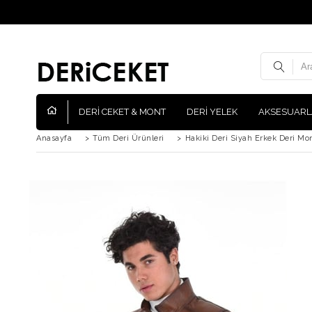
DERİ CEKET & MONT
DERİ YELEK
AKSESUARL
Anasayfa
>
Tüm Deri Ürünleri
>
Hakiki Deri Siyah Erkek Deri Mo