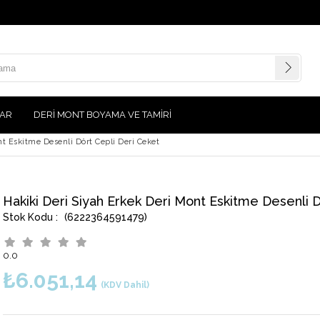
AR
DERİ MONT BOYAMA VE TAMİRİ
nt Eskitme Desenli Dört Cepli Deri Ceket
Hakiki Deri Siyah Erkek Deri Mont Eskitme Desenli 
(6222364591479)
0.0
₺6.051,14
(KDV Dahil)