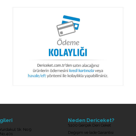
gileri
Neden Dericeket?
%100 Gerçek Deri Ceket
Yurdakul Sk. No:9
Değişim ve İade Garantisi
 No.401