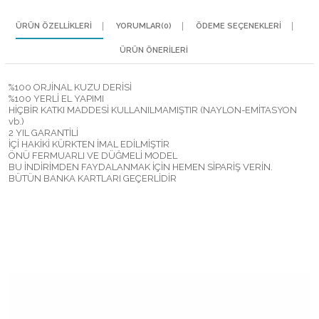
ÜRÜN ÖZELLIKLERI
YORUMLAR
(0)
ÖDEME SEÇENEKLERI
ÜRÜN ÖNERILERI
%100 ORJİNAL KUZU DERİSİ
%100 YERLİ EL YAPIMI
HİÇBİR KATKI MADDESİ KULLANILMAMIŞTIR (NAYLON-EMİTASYON
vb.)
2 YIL GARANTİLİ
İÇİ HAKİKİ KÜRKTEN İMAL EDİLMİŞTİR
ÖNÜ FERMUARLI VE DÜĞMELİ MODEL
BU İNDİRİMDEN FAYDALANMAK İÇİN HEMEN SİPARİŞ VERİN.
BÜTÜN BANKA KARTLARI GEÇERLİDİR