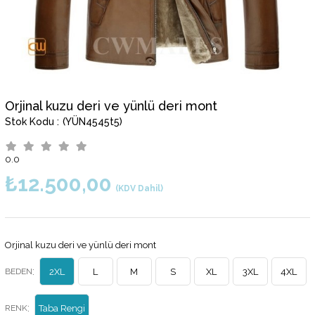
Orjinal kuzu deri ve yünlü deri mont
(YÜN4545t5)
0.0
₺12.500,00
(KDV Dahil)
Orjinal kuzu deri ve yünlü deri mont
:
BEDEN
2XL
L
M
S
XL
3XL
4XL
:
RENK
Taba Rengi