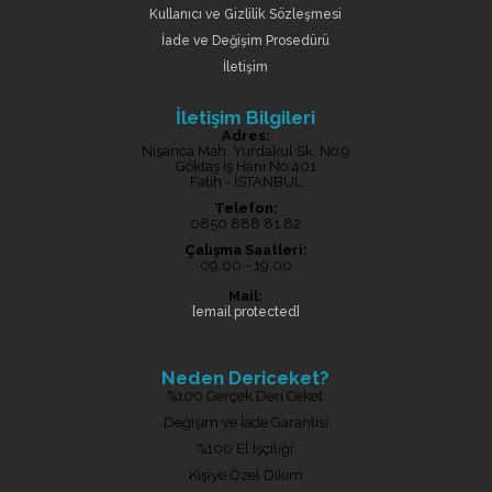
Kullanıcı ve Gizlilik Sözleşmesi
İade ve Değişim Prosedürü
İletişim
İletişim Bilgileri
Adres:
Nişanca Mah. Yurdakul Sk. No:9
Göktaş İş Hanı No.401
Fatih - İSTANBUL
Telefon:
0850 888 81 82
Çalışma Saatleri:
09:00 - 19:00
Mail:
[email protected]
Neden Dericeket?
%100 Gerçek Deri Ceket
Değişim ve İade Garantisi
%100 El İşçiliği
Kişiye Özel Dikim