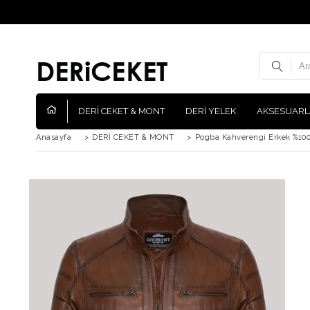
DERİ CEKET & MONT
DERİ YELEK
AKSESUARL
Anasayfa
>
DERİ CEKET & MONT
>
Pogba Kahverengi Erkek %100 