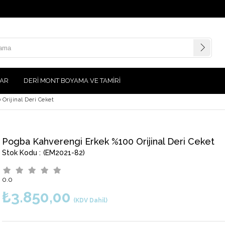
AR
DERİ MONT BOYAMA VE TAMİRİ
Orijinal Deri Ceket
Pogba Kahverengi Erkek %100 Orijinal Deri Ceket
(EM2021-82)
0.0
₺3.850,00
(KDV Dahil)