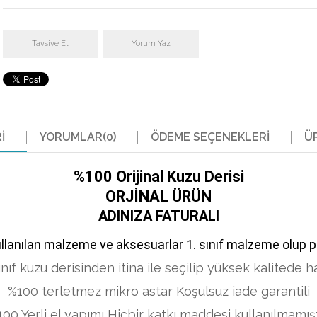
Tavsiye Et
Yorum Yaz
I
YORUMLAR
(0)
ÖDEME SEÇENEKLERI
Ü
%100 Orijinal Kuzu Derisi
ORJİNAL ÜRÜN
ADINIZA FATURALI
llanılan malzeme ve aksesuarlar 1. sınıf malzeme olup 
nıf kuzu derisinden itina ile seçilip yüksek kalitede hass
%100 terletmez mikro astar Koşulsuz iade garantili
00 Yerli el yapımı Hiçbir katkı maddesi kullanılmamışt