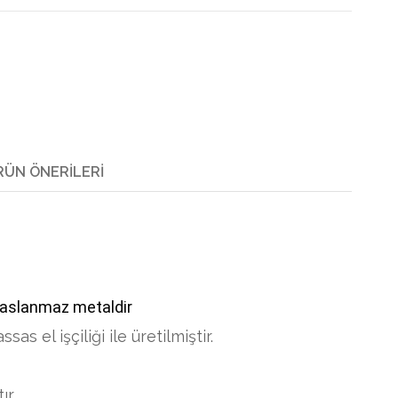
RÜN ÖNERILERI
paslanmaz metaldir
as el işçiliği ile üretilmiştir.
ır.