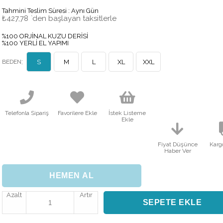
Tahmini Teslim Süresi
:
Aynı Gün
₺427,78
`den başlayan taksitlerle
%100 ORJİNAL KUZU DERİSİ
%100 YERLİ EL YAPIMI
:
BEDEN
S
M
L
XL
XXL
Telefonla Sipariş
Favorilere Ekle
İstek Listeme
Ekle
Fiyat Düşünce
Karg
Haber Ver
Azalt
Artır