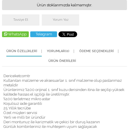
Ürün stoklarımızda kalmamıştır.
Tavsiye Et
Yorum Yaz
WhatsApp
Telegram
ÜRÜN ÖZELLIKLERI
YORUMLAR
(0)
ÖDEME SEÇENEKLERI
ÜRÜN ÖNERILERI
Dericeketcomtr
Kullanılan malzeme ve aksesuarlar 1. sınıf malzeme olup paslanmaz
metaldir
Ürünlerimiz %100 orijinal 1. sınıf kuzu derisinden itina ile seçilip yüksek
kalitede hassas el işçiliği ile üretilmiştir.
%100 terletmez mikro astar
Koşulsuz iade garantili
25 Yıllık tecrübe
Özel müşteri servisi
Yerli ve milli bir üründür
Deri montunuz ile karizmatik ve çekici bir duruş kazanın
Günlük kombinleriniz ile muhteşem uyum sağlayacak