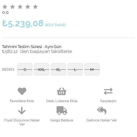
0.0
₺5.239,08
(KDV Dahil)
Tahmini Teslim Süresi
:
Aynı Gün
₺582,12
`den başlayan taksitlerle
:
BEDEN
S
XXL
XL
L
M
Favorilere Ekle
İstek Listeme Ekle
Karşılaştır
Fiyat Düşünce Haber
Kargo Bedava
Gelince Haber Ver
Ver