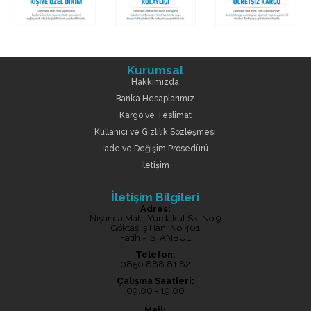
Kurumsal
Hakkımızda
Banka Hesaplarımız
Kargo ve Teslimat
Kullanıcı ve Gizlilik Sözleşmesi
İade ve Değişim Prosedürü
İletişim
İletişim Bilgileri
Adres:
Nişanca Mah. Yurdakul Sk. No:9
Göktaş İş Hanı No.401
Fatih - İSTANBUL
Telefon:
0850 888 81 82
Çalışma Saatleri:
09:00 - 19:00
Mail: